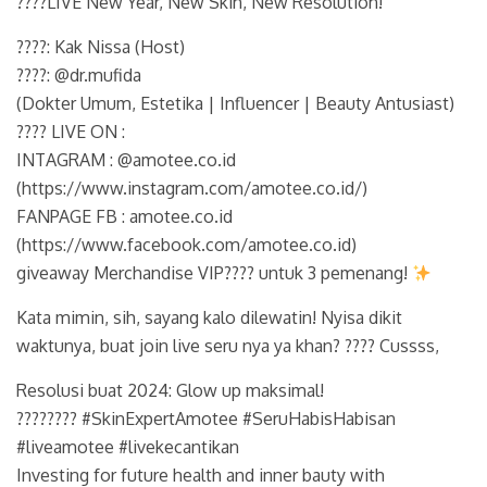
????LIVE New Year, New Skin, New Resolution!
????️: Kak Nissa (Host)
????️: @dr.mufida
(Dokter Umum, Estetika | Influencer | Beauty Antusiast)
???? LIVE ON :
INTAGRAM : @amotee.co.id
(https://www.instagram.com/amotee.co.id/)
FANPAGE FB : amotee.co.id
(https://www.facebook.com/amotee.co.id)
giveaway Merchandise VIP???? untuk 3 pemenang!
Kata mimin, sih, sayang kalo dilewatin! Nyisa dikit
waktunya, buat join live seru nya ya khan? ???? Cussss,
Resolusi buat 2024: Glow up maksimal!
???????? #SkinExpertAmotee #SeruHabisHabisan
#liveamotee #livekecantikan
Investing for future health and inner bauty with